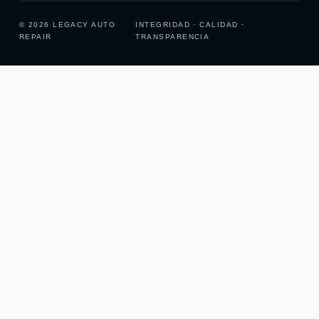
© 2026 LEGACY AUTO
INTEGRIDAD · CALIDAD ·
REPAIR
TRANSPARENCIA