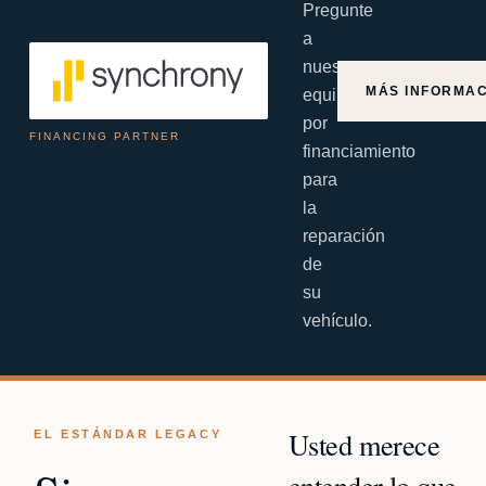
Pregunte
a
nuestro
MÁS INFORMA
equipo
por
FINANCING PARTNER
financiamiento
para
la
reparación
de
su
vehículo.
Usted merece
EL ESTÁNDAR LEGACY
entender lo que