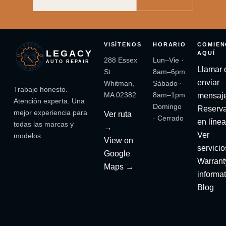
VISÍTENOS
HORARIO
COMIEN
LEGACY
AQUÍ
288 Essex
Lun–Vie ·
AUTO REPAIR
Llamar 
St
8am–6pm
enviar
Whitman,
Sábado ·
Trabajo honesto.
MA 02382
8am–1pm
mensaj
Atención experta. Una
Domingo
Reserv
mejor experiencia para
Ver ruta
· Cerrado
en líne
todas las marcas y
→
Ver
modelos.
View on
servicio
Google
Warrant
Maps →
informa
Blog